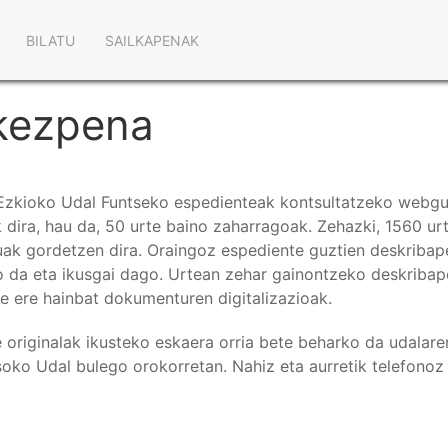
Main
BILATU
SAILKAPENAK
navigation
kezpena
zkioko Udal Funtseko espedienteak kontsultatzeko webgun
k dira, hau da, 50 urte baino zaharragoak. Zehazki, 1560 ur
k gordetzen dira. Oraingoz espediente guztien deskribapen
o da eta ikusgai dago. Urtean zehar gainontzeko deskribap
e ere hainbat dokumenturen digitalizazioak.
 originalak ikusteko eskaera orria bete beharko da udalare
soko Udal bulego orokorretan. Nahiz eta aurretik telefonoz d