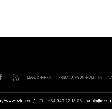
LEGE OHARRA
PRIBATUTASUN-POLITIKA
C
p://www.ezkio.eus/
Tel: +34 943 72 13 03
udala@ezkio