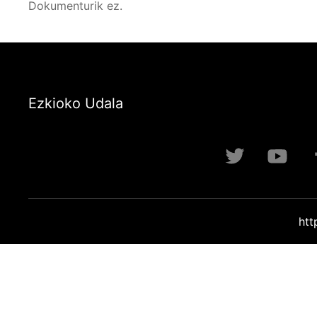
Dokumenturik ez.
Ezkioko Udala
htt