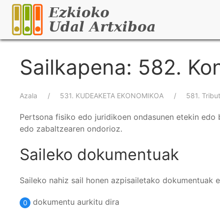
Skip
to
main
content
Sailkapena: 582. Ko
Breadcrumb
Azala
531. KUDEAKETA EKONOMIKOA
581. Tribu
Pertsona fisiko edo juridikoen ondasunen etekin edo 
edo zabaltzearen ondorioz.
Saileko dokumentuak
Saileko nahiz sail honen azpisailetako dokumentuak 
dokumentu aurkitu dira
0