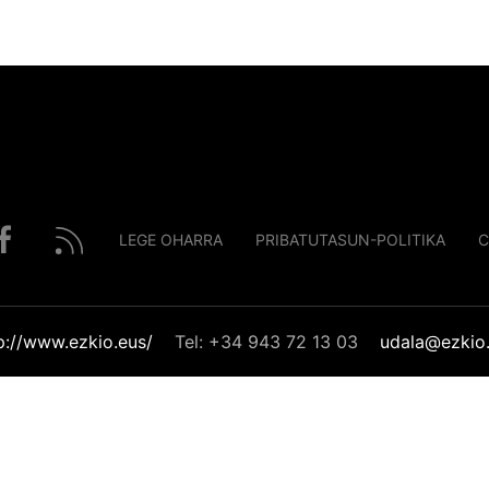
LEGE OHARRA
PRIBATUTASUN-POLITIKA
C
p://www.ezkio.eus/
Tel: +34 943 72 13 03
udala@ezkio