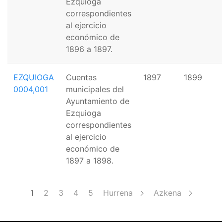
Ezquioga
correspondientes
al ejercicio
económico de
1896 a 1897.
EZQUIOGA
Cuentas
1897
1899
0004,001
municipales del
Ayuntamiento de
Ezquioga
correspondientes
al ejercicio
económico de
1897 a 1898.
Pagination
1
Page
2
Page
3
Page
4
Page
5
Hurrena
Azkena