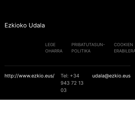
Ezkioko Udala
LEGE
PRIBATUTASUN-
COOKIEN
OHARRA
POLITIKA
ERABILER
http://www.ezkio.eus/
Tel: +34
udala@ezkio.eus
943 72 13
03