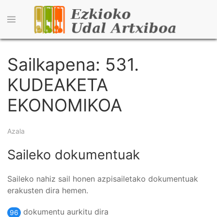
Skip
to
main
content
Sailkapena: 531.
KUDEAKETA
EKONOMIKOA
Breadcrumb
Azala
Saileko dokumentuak
Saileko nahiz sail honen azpisailetako dokumentuak
erakusten dira hemen.
dokumentu aurkitu dira
96