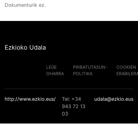
Dokumenturik ez.
Ezkioko Udala
LEGE
PRIBATUTASUN-
COOKIEN
OHARRA
POLITIKA
ERABILER
http://www.ezkio.eus/
Tel: +34
udala@ezkio.eus
943 72 13
03