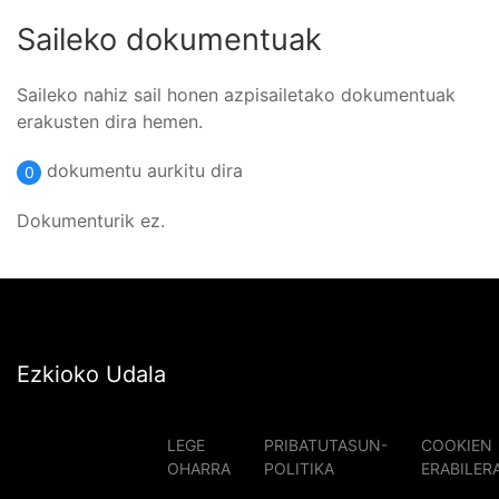
Saileko dokumentuak
Saileko nahiz sail honen azpisailetako dokumentuak
erakusten dira hemen.
dokumentu aurkitu dira
0
Dokumenturik ez.
Ezkioko Udala
LEGE
PRIBATUTASUN-
COOKIEN
OHARRA
POLITIKA
ERABILER