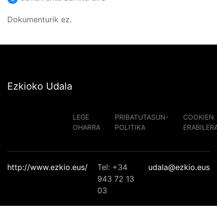
Dokumenturik ez.
Ezkioko Udala
LEGE
PRIBATUTASUN-
COOKIEN
OHARRA
POLITIKA
ERABILER
http://www.ezkio.eus/
Tel: +34
udala@ezkio.eus
943 72 13
03