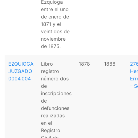
Ezquioga
entre el uno
de enero de
1871 y el
veintidos de
noviembre
de 1875.
EZQUIOGA
Libro
1878
1888
276
JUZGADO
registro
Her
0004,004
número dos
Err
de
– S
inscripciones
de
defunciones
realizadas
en el
Registro
Civil de