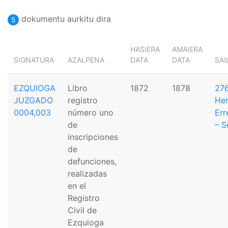
dokumentu aurkitu dira
5
HASIERA
AMAIERA
SIGNATURA
AZALPENA
DATA
DATA
SAI
EZQUIOGA
Libro
1872
1878
276
JUZGADO
registro
Her
0004,003
número uno
Err
de
– S
inscripciones
de
defunciones,
realizadas
en el
Registro
Civil de
Ezquioga