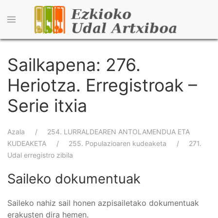
Skip
to
main
content
Sailkapena: 276.
Heriotza. Erregistroak –
Serie itxia
Breadcrumb
Azala
254. LURRALDEAREN ANTOLAMENDUA ETA
KUDEAKETA
255. Populazioaren kudeaketa
271.
Udal erregistro zibila
Saileko dokumentuak
Saileko nahiz sail honen azpisailetako dokumentuak
erakusten dira hemen.