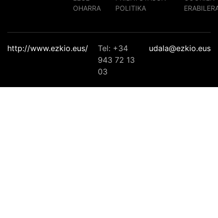
OHARRA
POLITIKA
ERABILER
http://www.ezkio.eus/
Tel: +34
udala@ezkio.eus
943 72 13
03