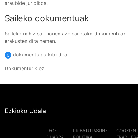
araubide juridikoa.
Saileko dokumentuak
Saileko nahiz sail honen azpisailetako dokumentuak
erakusten dira hemen.
dokumentu aurkitu dira
0
Dokumenturik ez.
Ezkioko Udala
LEGE
PRIBATUTASUN-
COOKIEN
OHARRA
POLITIKA
ERABILER