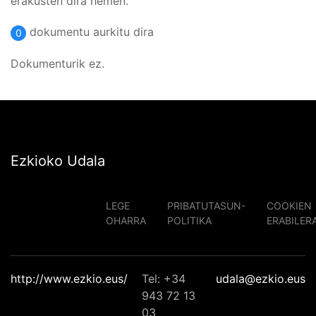
erakusten dira hemen.
dokumentu aurkitu dira
0
Dokumenturik ez.
Ezkioko Udala
LEGE
PRIBATUTASUN-
COOKIEN
OHARRA
POLITIKA
ERABILER
http://www.ezkio.eus/
Tel: +34
udala@ezkio.eus
943 72 13
03