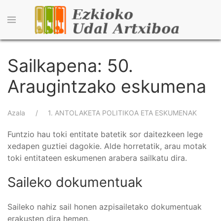
Skip
to
main
content
Sailkapena: 50.
Araugintzako eskumena
Breadcrumb
Azala
1. ANTOLAKETA POLITIKOA ETA ESKUMENAK
Funtzio hau toki entitate batetik sor daitezkeen lege
xedapen guztiei dagokie. Alde horretatik, arau motak
toki entitateen eskumenen arabera sailkatu dira.
Saileko dokumentuak
Saileko nahiz sail honen azpisailetako dokumentuak
erakusten dira hemen.