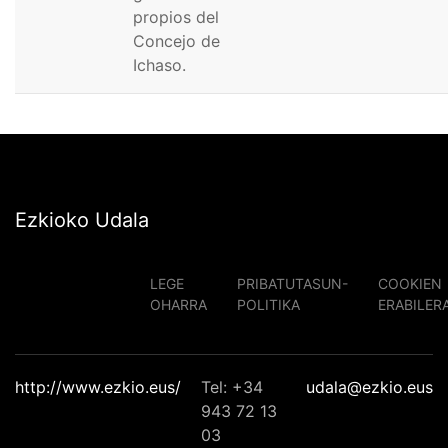
propios del
Concejo de
Ichaso.
Ezkioko Udala
LEGE
PRIBATUTASUN-
COOKIEN
OHARRA
POLITIKA
ERABILER
http://www.ezkio.eus/
Tel: +34
udala@ezkio.eus
943 72 13
03