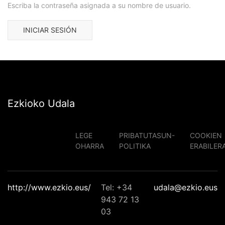
Escriba la contraseña asignada a su nombre de usuario.
Ezkioko Udala
LEGE
PRIBATUTASUN-
COOKIEN
OHARRA
POLITIKA
ERABILER
http://www.ezkio.eus/
Tel: +34
udala@ezkio.eus
943 72 13
03