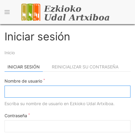
Pasar
al
contenido
principal
Iniciar sesión
Sobrescribir
Inicio
enlaces
Primary
INICIAR SESIÓN
(SOLAPA
REINICIALIZAR SU CONTRASEÑA
de
ACTIVA)
tasks
*
Nombre de usuario
ayuda
a
Escriba su nombre de usuario en Ezkioko Udal Artxiboa.
la
navegación
*
Contraseña