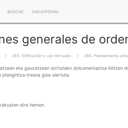
Navegación
BUSCAR
SAILKAPENAK
principal
anes generales de orde
293. Edificación y uso del suelo
294. Planeamiento urba
atzean eta gauzatzean sortutako dokumentazioa biltzen du,
plangintza-tresna gisa ulertuta.
erakusten dira hemen.