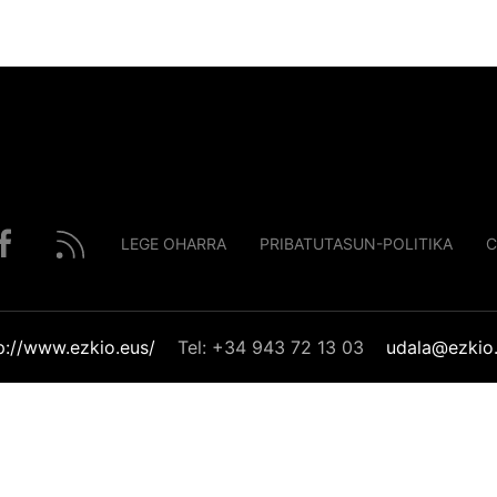
LEGE OHARRA
PRIBATUTASUN-POLITIKA
C
p://www.ezkio.eus/
Tel: +34 943 72 13 03
udala@ezkio