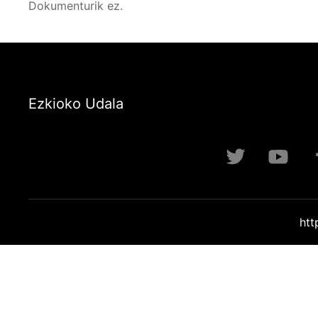
navegación
Dokumenturik ez.
Ezkioko Udala
htt