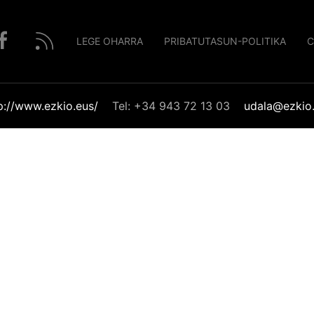
LEGE OHARRA
PRIBATUTASUN-POLITIKA
C
p://www.ezkio.eus/
Tel: +34 943 72 13 03
udala@ezkio