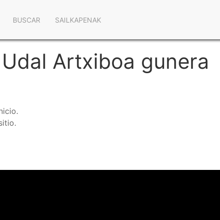
Navegación
BUSCAR
SAILKAPENAK
principal
 Udal Artxiboa gunera
icio.
itio.