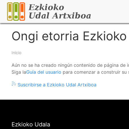
Pasar
al
contenido
principal
Ongi etorria Ezkioko
Sobrescribir
Inicio
enlaces
Aún no se ha creado ningún contenido de página de in
Siga la
Guía del usuario
para comenzar a construir su s
de
Suscribirse a Ezkioko Udal Artxiboa
ayuda
a
la
navegación
Ezkioko Udala