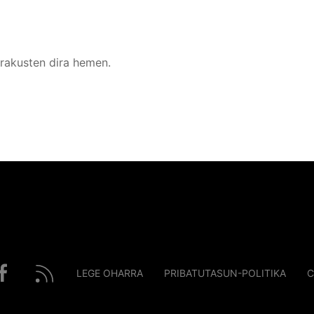
erakusten dira hemen.
LEGE OHARRA
PRIBATUTASUN-POLITIKA
C