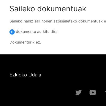
Saileko dokumentuak
Saileko nahiz sail honen azpisailetako dokumentuak 
dokumentu aurkitu dira
0
Dokumenturik ez.
Ezkioko Udala