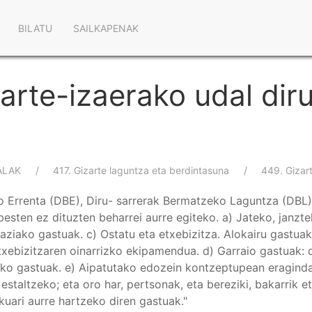
Main
BILATU
SAILKAPENAK
navigation
arte-izaerako udal dir
a
ALAK
417. Gizarte laguntza eta berdintasuna
449. Gizar
o Errenta (DBE), Diru- sarrerak Bermatzeko Laguntza (DBL)
esten ez dituzten beharrei aurre egiteko. a) Jateko, janzt
ziako gastuak. c) Ostatu eta etxebizitza. Alokairu gastuak,
etxebizitzaren oinarrizko ekipamendua. d) Garraio gastuak:
riko gastuak. e) Aipatutako edozein kontzeptupean eragind
staltzeko; eta oro har, pertsonak, eta bereziki, bakarrik e
kuari aurre hartzeko diren gastuak."