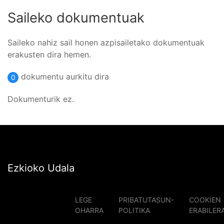
Saileko dokumentuak
Saileko nahiz sail honen azpisailetako dokumentuak
erakusten dira hemen.
dokumentu aurkitu dira
0
Dokumenturik ez.
Ezkioko Udala
LEGE
PRIBATUTASUN-
COOKIEN
OHARRA
POLITIKA
ERABILER