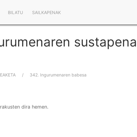
Main
BILATU
SAILKAPENAK
navigation
urumenaren sustapena e
EAKETA
342. Ingurumenaren babesa
erakusten dira hemen.