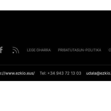
LEGE OHARRA
PRIBATUTASUN-POLITIKA
C
p://www.ezkio.eus/
Tel: +34 943 72 13 03
udala@ezkio