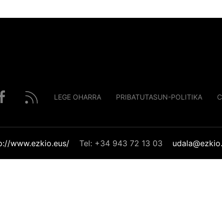
LEGE OHARRA
PRIBATUTASUN-POLITIKA
C
p://www.ezkio.eus/
Tel: +34 943 72 13 03
udala@ezkio