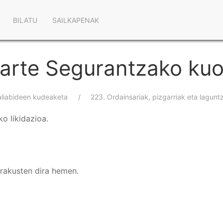
Main
BILATU
SAILKAPENAK
navigation
arte Segurantzako kuot
aliabideen kudeaketa
223. Ordainsariak, pizgarriak eta lagunt
o likidazioa.
erakusten dira hemen.