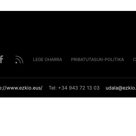
LEGE OHARRA
PRIBATUTASUN-POLITIKA
C
p://www.ezkio.eus/
Tel: +34 943 72 13 03
udala@ezkio