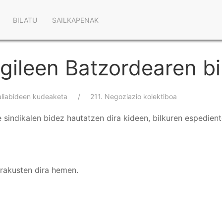
Main
BILATU
SAILKAPENAK
navigation
gileen Batzordearen bi
aliabideen kudeaketa
211. Negoziazio kolektiboa
sindikalen bidez hautatzen dira kideen, bilkuren espedien
erakusten dira hemen.