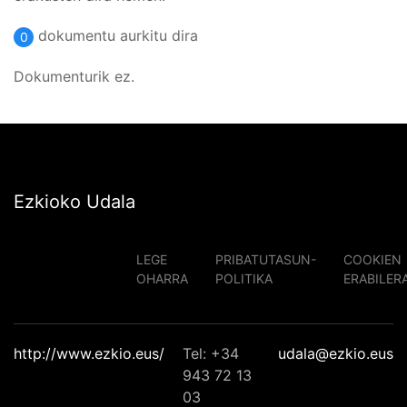
dokumentu aurkitu dira
0
Dokumenturik ez.
Ezkioko Udala
LEGE
PRIBATUTASUN-
COOKIEN
OHARRA
POLITIKA
ERABILER
http://www.ezkio.eus/
Tel: +34
udala@ezkio.eus
943 72 13
03