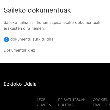
Saileko dokumentuak
Saileko nahiz sail honen azpisailetako dokumentuak
erakusten dira hemen.
dokumentu aurkitu dira
0
Dokumenturik ez.
Ezkioko Udala
LEGE
PRIBATUTASUN-
COOKIEN
OHARRA
POLITIKA
ERABILER