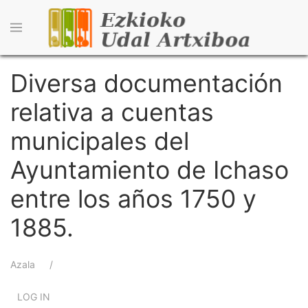
Skip
to
main
content
Diversa documentación
relativa a cuentas
municipales del
Ayuntamiento de Ichaso
entre los años 1750 y
1885.
Breadcrumb
Azala
LOG IN