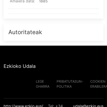
Amaiera data
1885
Autoritateak
Ezkioko Udala
LEGE
PRIBATUTASUN-
COOKIEN
OHARRA
POLITIKA
ERABILER
http://www.ezkio.eus/
Tel: +34
udala@ezkio.eus