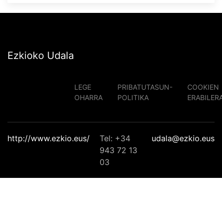
Ezkioko Udala
LEGE
PRIBATUTASUN-
COOKIEN
OHARRA
POLITIKA
ERABILER
http://www.ezkio.eus/
Tel: +34
udala@ezkio.eus
943 72 13
03