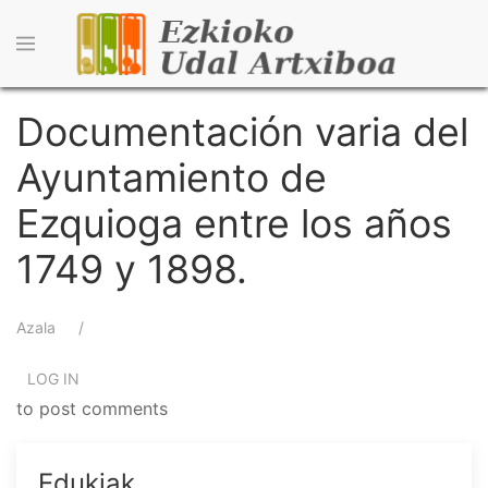
Skip
to
main
content
Documentación varia del
Ayuntamiento de
Ezquioga entre los años
1749 y 1898.
Breadcrumb
Azala
LOG IN
to post comments
Edukiak