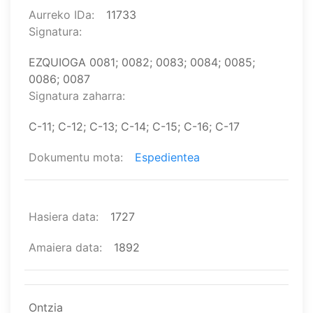
Aurreko IDa
11733
Signatura
EZQUIOGA 0081; 0082; 0083; 0084; 0085;
0086; 0087
Signatura zaharra
C-11; C-12; C-13; C-14; C-15; C-16; C-17
Dokumentu mota
Espedientea
Hasiera data
1727
Amaiera data
1892
Ontzia