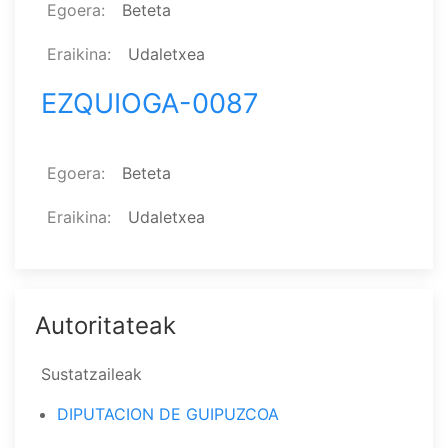
Egoera
Beteta
Eraikina
Udaletxea
EZQUIOGA-0087
Egoera
Beteta
Eraikina
Udaletxea
Autoritateak
Sustatzaileak
DIPUTACION DE GUIPUZCOA