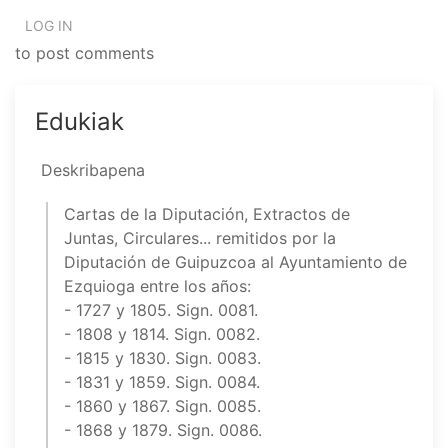
LOG IN
to post comments
Edukiak
Deskribapena
Cartas de la Diputación, Extractos de
Juntas, Circulares... remitidos por la
Diputación de Guipuzcoa al Ayuntamiento de
Ezquioga entre los años:
- 1727 y 1805. Sign. 0081.
- 1808 y 1814. Sign. 0082.
- 1815 y 1830. Sign. 0083.
- 1831 y 1859. Sign. 0084.
- 1860 y 1867. Sign. 0085.
- 1868 y 1879. Sign. 0086.