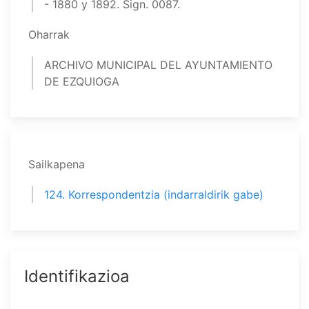
- 1880 y 1892. Sign. 0087.
Oharrak
ARCHIVO MUNICIPAL DEL AYUNTAMIENTO
DE EZQUIOGA
Sailkapena
124. Korrespondentzia (indarraldirik gabe)
Identifikazioa