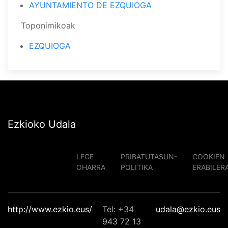
AYUNTAMIENTO DE EZQUIOGA
Toponimikoak
EZQUIOGA
Ezkioko Udala
LEGE
PRIBATUTASUN-
COOKIEN
OHARRA
POLITIKA
ERABILER
http://www.ezkio.eus/
Tel: +34
udala@ezkio.eus
943 72 13