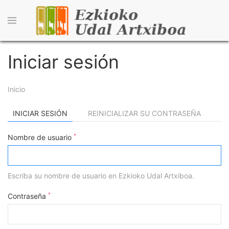
Pasar
al
contenido
principal
Iniciar sesión
Sobrescribir
Inicio
enlaces
Primary
INICIAR SESIÓN
(SOLAPA
REINICIALIZAR SU CONTRASEÑA
de
ACTIVA)
tasks
*
Nombre de usuario
ayuda
a
Escriba su nombre de usuario en Ezkioko Udal Artxiboa.
la
navegación
*
Contraseña