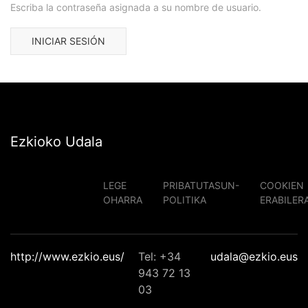
Escriba la contraseña asignada a su nombre de usuario.
Ezkioko Udala
LEGE
PRIBATUTASUN-
COOKIEN
OHARRA
POLITIKA
ERABILER
http://www.ezkio.eus/
Tel: +34
udala@ezkio.eus
943 72 13
03